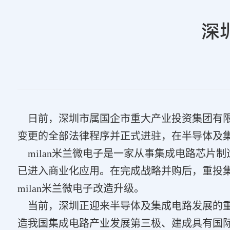
深
日前，深圳市属国企市重大产业投资集团有限公司
变更的全部法律程序并正式进驻，在半导体及
milan米兰微电子是一家从事集成电路芯片
已进入商业化应用。在完成战略并购后，重投
milan米兰微电子改造升级。
当前，深圳正迎来半导体及集成电路发展的重
造我国集成电路产业发展第三极、建成具有国