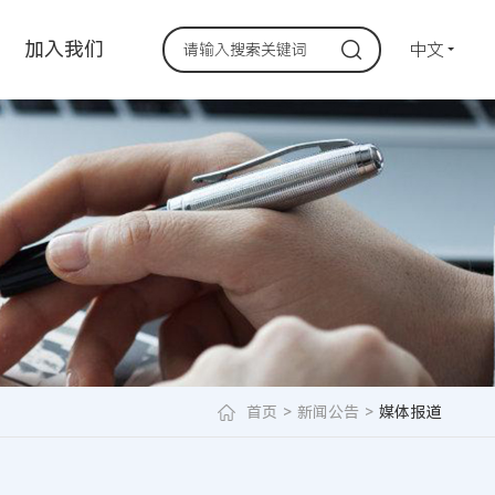
加入我们
中文
首页
>
新闻公告
>
媒体报道