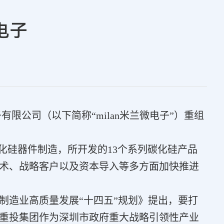
电子
限公司（以下简称“milan米兰微电子”）重组
化硅器件制造，所开发的13个系列碳化硅产品
术、战略客户以及资本导入等多方面加快推进
造业高质量发展“十四五”规划》提出，要打
重投集团作为深圳市政府重大战略引领性产业